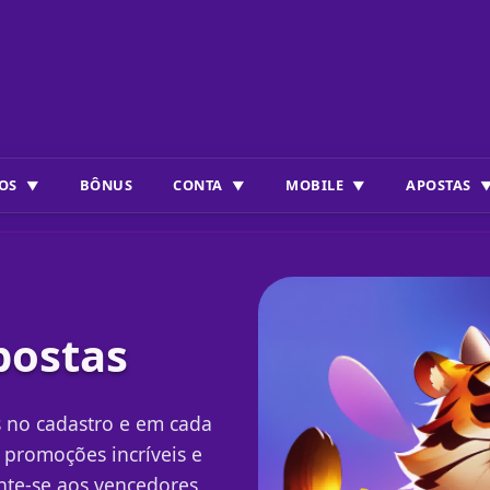
OS
BÔNUS
CONTA
MOBILE
APOSTAS
postas
s no cadastro e em cada
a promoções incríveis e
unte-se aos vencedores