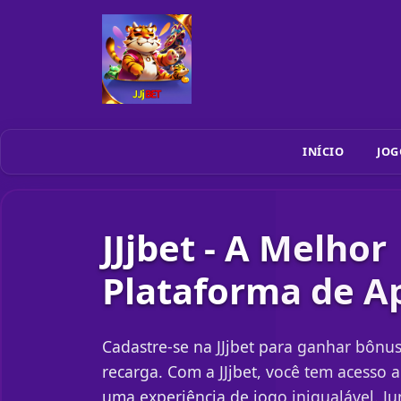
INÍCIO
JOG
JJjbet - A Melhor
Plataforma de A
Cadastre-se na JJjbet para ganhar bônu
recarga. Com a JJjbet, você tem acesso 
uma experiência de jogo inigualável. J