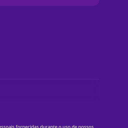
essoais fornecidas durante o uso de nossos