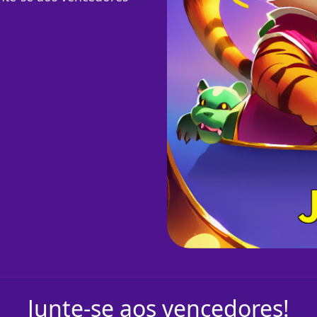
Junte-se aos vencedores!