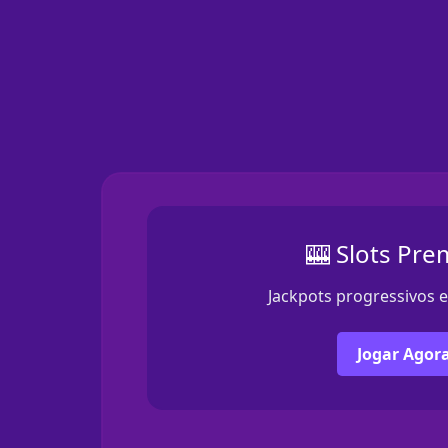
🎰 Slots Pr
Jackpots progressivos e
Jogar Agor