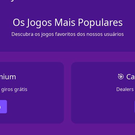
Os Jogos Mais Populares
Descubra os jogos favoritos dos nossos usuários
emium
🎯 Ca
 giros grátis
Dealers
a