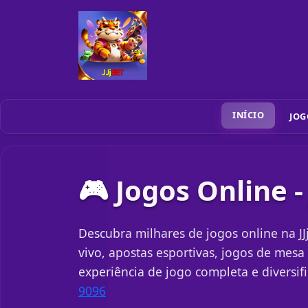
INÍCIO
JOG
🎮 Jogos Online - 
Descubra milhares de jogos online na JJj
vivo, apostas esportivas, jogos de mes
experiência de jogo completa e diversif
9096