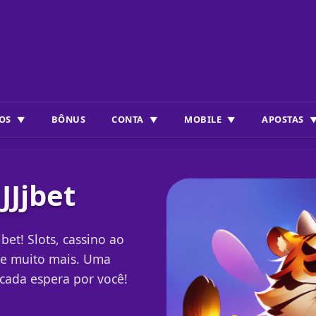
OS
BÔNUS
CONTA
MOBILE
APOSTAS
JJjbet
bet! Slots, cassino ao
a e muito mais. Uma
icada espera por você!