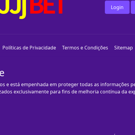
Login
Políticas de Privacidade
Termos e Condições
Sitemap
de
uários e está empenhada em proteger todas as informações p
izados exclusivamente para fins de melhoria contínua da ex