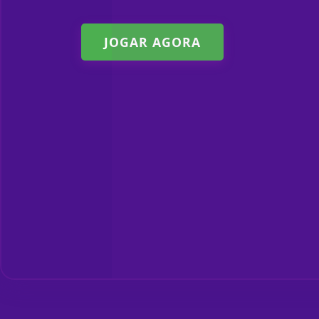
JOGAR AGORA