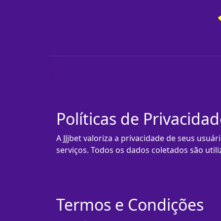
Políticas de Privacida
A JJjbet valoriza a privacidade de seus us
serviços. Todos os dados coletados são util
Termos e Condições