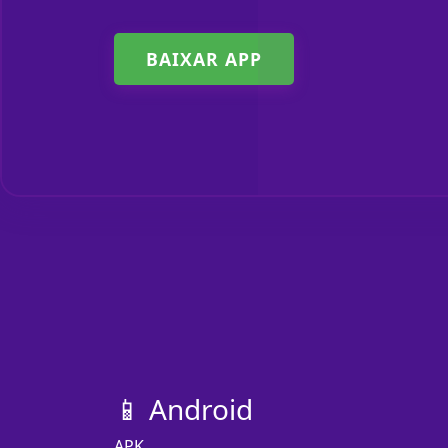
BAIXAR APP
📱 Android
APK