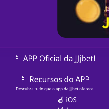
📱 APP Oficial da JJjbet!
📱 Recursos do APP
Descubra tudo que o app da JJjbet oferece
🍎 iOS
Safari