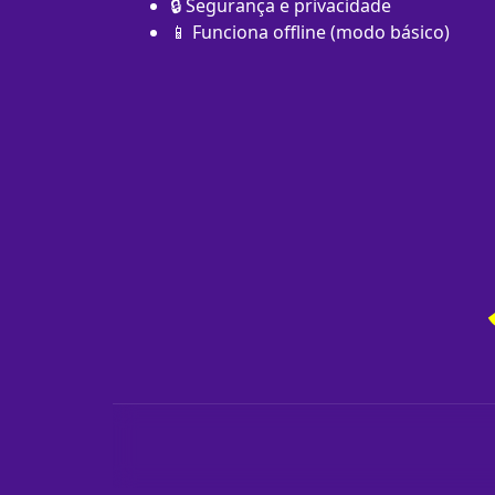
🔒 Segurança e privacidade
📱 Funciona offline (modo básico)