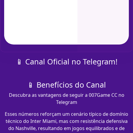
📱 Canal Oficial no Telegram!
📱 Benefícios do Canal
Descubra as vantagens de seguir a 007Game CC no
Telegram
Esses números reforçam um cenário típico de domínio
técnico do Inter Miami, mas com resistência defensiva
do Nashville, resultando em jogos equilibrados e de