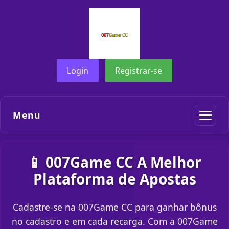
Login
Registrar-se
Menu
📱 007Game CC A Melhor
Plataforma de Apostas
Cadastre-se na 007Game CC para ganhar bônus
no cadastro e em cada recarga. Com a 007Game