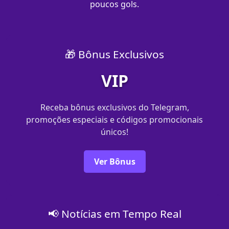
poucos gols.
🎁 Bônus Exclusivos
VIP
Receba bônus exclusivos do Telegram,
promoções especiais e códigos promocionais
únicos!
Ver Bônus
📢 Notícias em Tempo Real