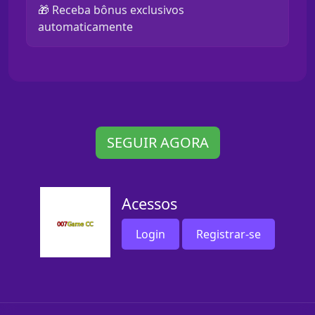
🎁 Receba bônus exclusivos
automaticamente
SEGUIR AGORA
Acessos
Login
Registrar-se