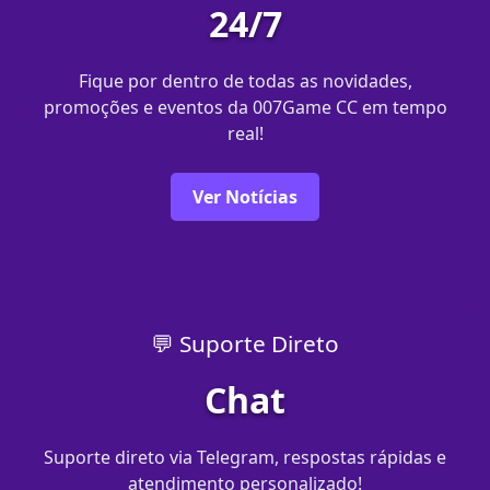
24/7
Fique por dentro de todas as novidades,
promoções e eventos da 007Game CC em tempo
real!
Ver Notícias
💬 Suporte Direto
Chat
Suporte direto via Telegram, respostas rápidas e
atendimento personalizado!