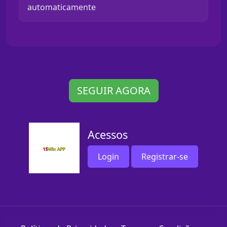
automaticamente
SEGUIR AGORA
Acessos
Login
Registrar-se