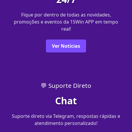
Fique por dentro de todas as novidades,
promoções e eventos da 15Win APP em tempo
real!
Ver Notícias
💬 Suporte Direto
Chat
Suporte direto via Telegram, respostas rápidas e
atendimento personalizado!