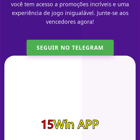
você tem acesso a promoções incríveis e uma
experiência de jogo inigualável. Junte-se aos
vencedores agora!
SEGUIR NO TELEGRAM