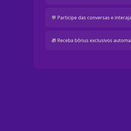
💬 Participe das conversas e interaj
🎁 Receba bônus exclusivos autom