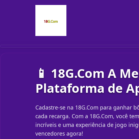
📱 18G.Com A Me
Plataforma de A
Cadastre-se na 18G.Com para ganhar b
cada recarga. Com a 18G.Com, você te
incríveis e uma experiência de jogo inig
vencedores agora!