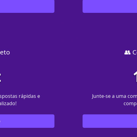
reto
👥 
t
espostas rápidas e
Junte-se a uma com
lizado!
compa
e