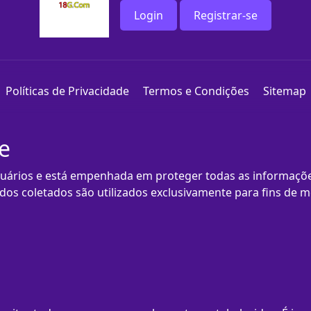
Login
Registrar-se
Políticas de Privacidade
Termos e Condições
Sitemap
de
usuários e está empenhada em proteger todas as informaçõe
os coletados são utilizados exclusivamente para fins de m