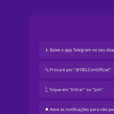
📱 Baixe o app Telegram no seu disp
🔍 Procure por "@18G.ComOficial"
👆 Toque em "Entrar" ou "Join"
🔔 Ative as notificações para não p