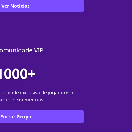
Ver Notícias
Comunidade VIP
1000+
unidade exclusiva de jogadores e
rtilhe experiências!
Entrar Grupo