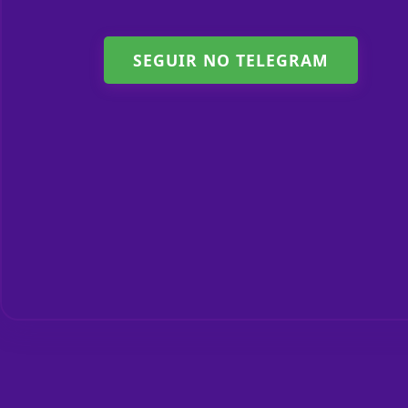
SEGUIR NO TELEGRAM