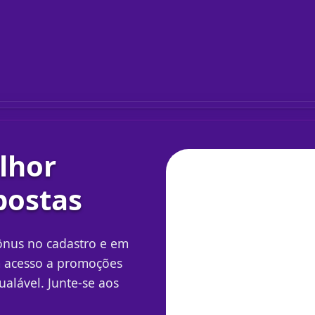
lhor
postas
ônus no cadastro e em
m acesso a promoções
ualável. Junte-se aos