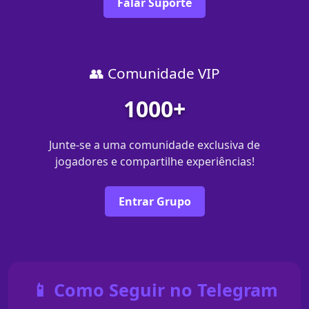
Falar Suporte
👥 Comunidade VIP
1000+
Junte-se a uma comunidade exclusiva de
jogadores e compartilhe experiências!
Entrar Grupo
📱 Como Seguir no Telegram