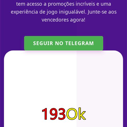
tem acesso a promoções incríveis e uma
experiência de jogo inigualável. Junte-se aos
vencedores agora!
SEGUIR NO TELEGRAM