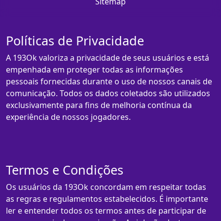
Sitemap
Políticas de Privacidade
A 193Ok valoriza a privacidade de seus usuários e está
empenhada em proteger todas as informações
pessoais fornecidas durante o uso de nossos canais de
comunicação. Todos os dados coletados são utilizados
exclusivamente para fins de melhoria contínua da
experiência de nossos jogadores.
Termos e Condições
Os usuários da 193Ok concordam em respeitar todas
as regras e regulamentos estabelecidos. É importante
ler e entender todos os termos antes de participar de