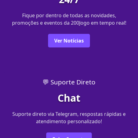
Fique por dentro de todas as novidades,
promoções e eventos da 200Jogo em tempo real!
Ver Notícias
💬 Suporte Direto
Chat
Suporte direto via Telegram, respostas rápidas e
atendimento personalizado!