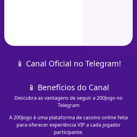
📱 Canal Oficial no Telegram!
📱 Benefícios do Canal
Descubra as vantagens de seguir a 200Jogo no
Telegram
A 200Jogo é uma plataforma de cassino online feita
para oferecer experiência VIP a cada jogador
participante.