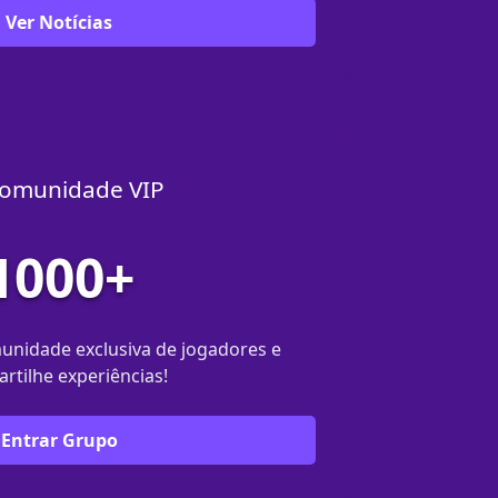
Ver Notícias
Comunidade VIP
1000+
unidade exclusiva de jogadores e
rtilhe experiências!
Entrar Grupo