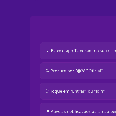
📱 Baixe o app Telegram no seu disp
🔍 Procure por "@28GOficial"
👆 Toque em "Entrar" ou "Join"
🔔 Ative as notificações para não p