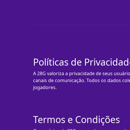
Políticas de Privacida
A 28G valoriza a privacidade de seus usuár
canais de comunicação. Todos os dados cole
jogadores.
Termos e Condições