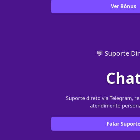
Ver Bônus
💬 Suporte Di
Cha
Suporte direto via Telegram, r
atendimento persona
Falar Suport