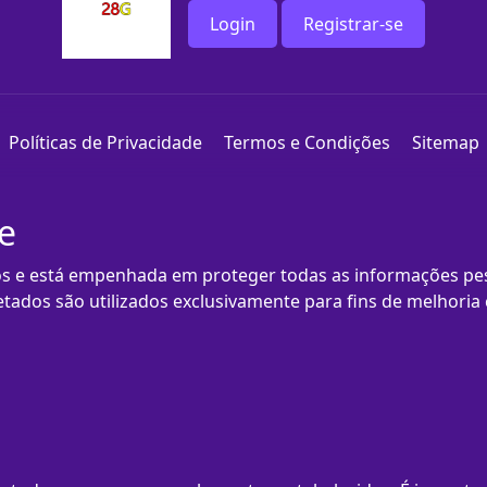
Login
Registrar-se
Políticas de Privacidade
Termos e Condições
Sitemap
de
ios e está empenhada em proteger todas as informações pe
tados são utilizados exclusivamente para fins de melhoria