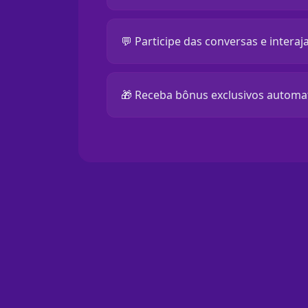
💬 Participe das conversas e interaj
🎁 Receba bônus exclusivos autom