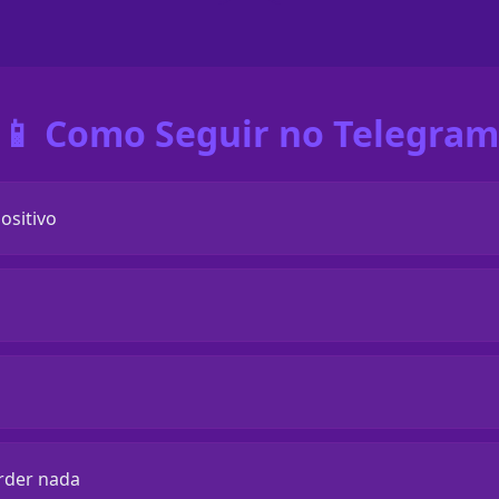
📱 Como Seguir no Telegram
ositivo
erder nada