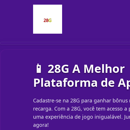
📱 28G A Melhor
Plataforma de A
Cadastre-se na 28G para ganhar bônus 
recarga. Com a 28G, você tem acesso a 
uma experiência de jogo inigualável. J
agora!