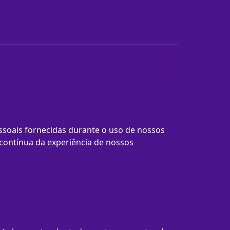
ssoais fornecidas durante o uso de nossos
 contínua da experiência de nossos