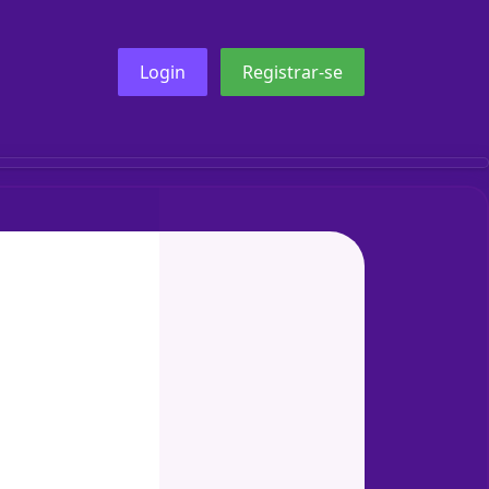
Login
Registrar-se