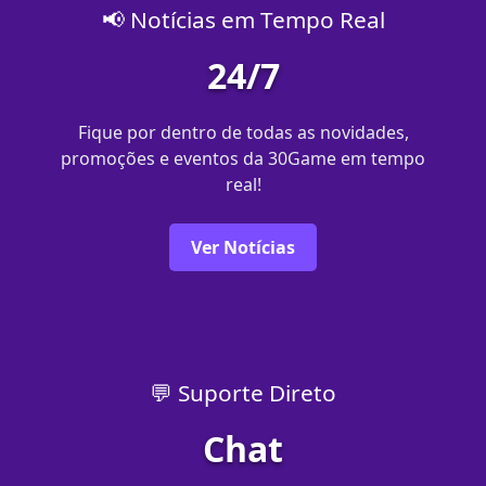
📢 Notícias em Tempo Real
24/7
Fique por dentro de todas as novidades,
promoções e eventos da 30Game em tempo
real!
Ver Notícias
💬 Suporte Direto
Chat