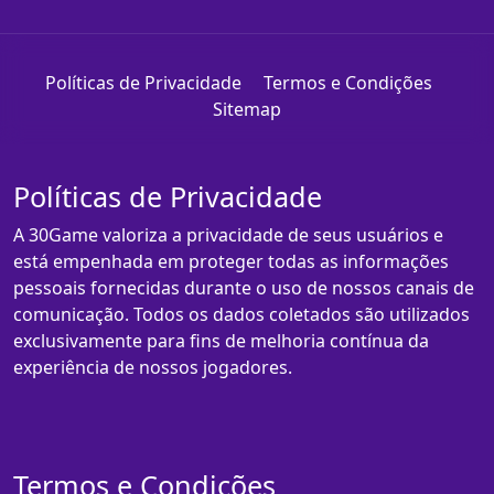
Políticas de Privacidade
Termos e Condições
Sitemap
Políticas de Privacidade
A 30Game valoriza a privacidade de seus usuários e
está empenhada em proteger todas as informações
pessoais fornecidas durante o uso de nossos canais de
comunicação. Todos os dados coletados são utilizados
exclusivamente para fins de melhoria contínua da
experiência de nossos jogadores.
Termos e Condições