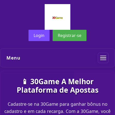
Login
Registrar-se
Menu
📱 30Game A Melhor
Plataforma de Apostas
Cadastre-se na 30Game para ganhar bônus no
cadastro e em cada recarga. Com a 30Game, você