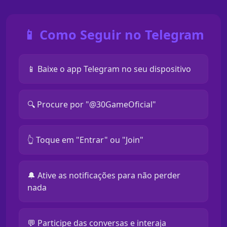
📱 Como Seguir no Telegram
📱 Baixe o app Telegram no seu dispositivo
🔍 Procure por "@30GameOficial"
👆 Toque em "Entrar" ou "Join"
🔔 Ative as notificações para não perder
nada
💬 Participe das conversas e interaja