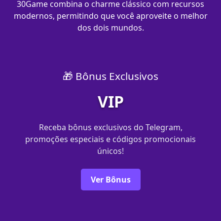
30Game combina o charme clássico com recursos
modernos, permitindo que você aproveite o melhor
dos dois mundos.
🎁 Bônus Exclusivos
VIP
Receba bônus exclusivos do Telegram,
promoções especiais e códigos promocionais
únicos!
Ver Bônus