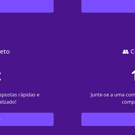
reto
👥 
t
espostas rápidas e
Junte-se a uma com
lizado!
compa
e