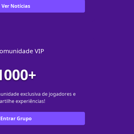
Ver Notícias
Comunidade VIP
1000+
unidade exclusiva de jogadores e
rtilhe experiências!
Entrar Grupo