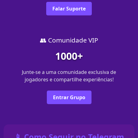
Falar Suporte
👥 Comunidade VIP
1000+
Junte-se a uma comunidade exclusiva de
jogadores e compartilhe experiências!
Entrar Grupo
📱 Como Seguir no Telegram