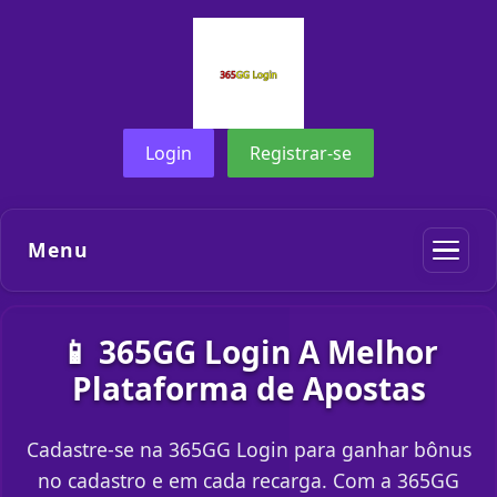
Login
Registrar-se
Menu
📱 365GG Login A Melhor
Plataforma de Apostas
Cadastre-se na 365GG Login para ganhar bônus
no cadastro e em cada recarga. Com a 365GG