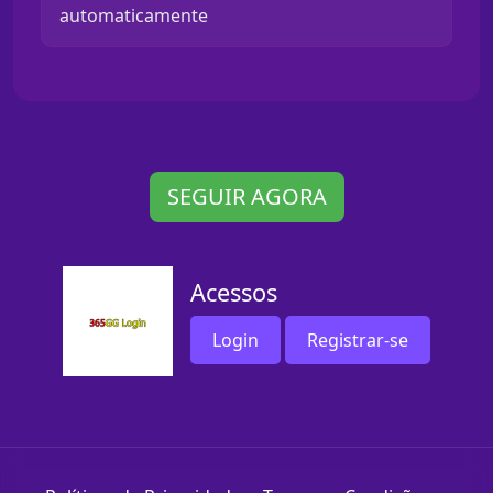
automaticamente
SEGUIR AGORA
Acessos
Login
Registrar-se