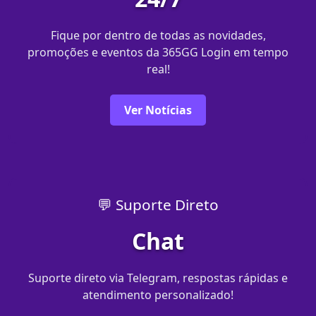
Fique por dentro de todas as novidades,
promoções e eventos da 365GG Login em tempo
real!
Ver Notícias
💬 Suporte Direto
Chat
Suporte direto via Telegram, respostas rápidas e
atendimento personalizado!