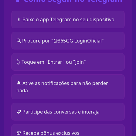
📱 Baixe o app Telegram no seu dispositivo
🔍 Procure por "@365GG LoginOficial"
👆 Toque em "Entrar" ou "Join"
🔔 Ative as notificações para não perder
nada
💬 Participe das conversas e interaja
🎁 Receba bônus exclusivos