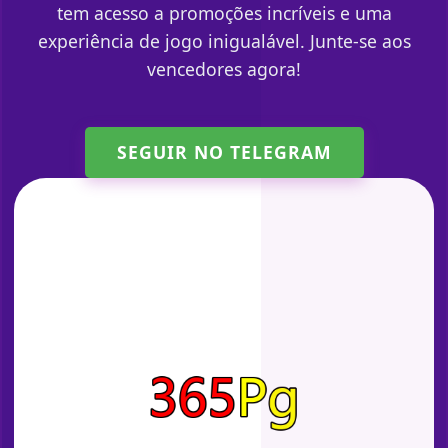
tem acesso a promoções incríveis e uma
experiência de jogo inigualável. Junte-se aos
vencedores agora!
SEGUIR NO TELEGRAM