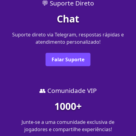
💬 Suporte Direto
Chat
Suporte direto via Telegram, respostas rápidas e
atendimento personalizado!
Falar Suporte
👥 Comunidade VIP
1000+
Junte-se a uma comunidade exclusiva de
jogadores e compartilhe experiências!