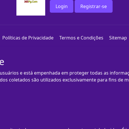
Login
Registrar-se
Políticas de Privacidade
Termos e Condições
Sitemap
de
s usuários e está empenhada em proteger todas as informaç
os coletados são utilizados exclusivamente para fins de m