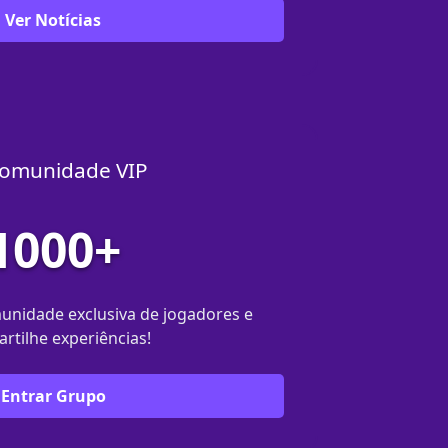
Ver Notícias
Comunidade VIP
1000+
unidade exclusiva de jogadores e
rtilhe experiências!
Entrar Grupo