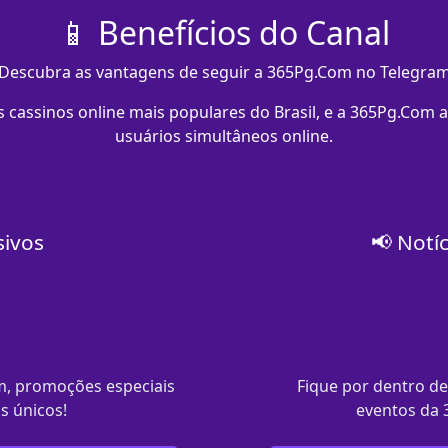
📱 Benefícios do Canal
Descubra as vantagens de seguir a 365Pg.Com no Telegra
 cassinos online mais populares do Brasil, e a 365Pg.Com a
usuários simultâneos online.
sivos
📢 Notí
m, promoções especiais
Fique por dentro d
s únicos!
eventos da 