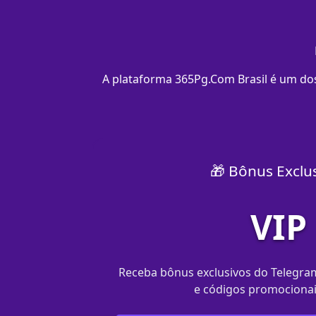
A plataforma 365Pg.Com Brasil é um dos
🎁 Bônus Exclu
VIP
Receba bônus exclusivos do Telegra
e códigos promocionai