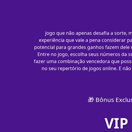
jogo que não apenas desafia a sorte,
experiência que vale a pena considerar p
potencial para grandes ganhos fazem dele 
Entre no jogo, escolha seus números da s
fazer uma combinação vencedora que possa 
no seu repertório de jogos online. E nã
🎁 Bônus Exclu
VIP