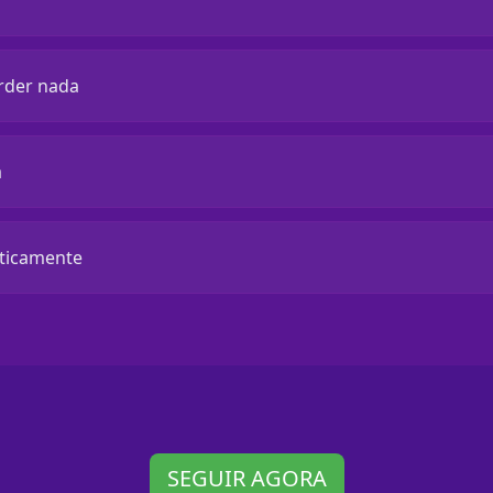
erder nada
a
aticamente
SEGUIR AGORA