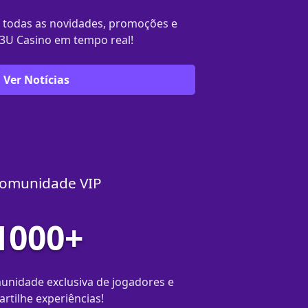
e todas as novidades, promoções e
 3U Casino em tempo real!
Ver Notícias
Comunidade VIP
1000+
unidade exclusiva de jogadores e
rtilhe experiências!