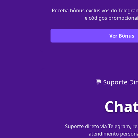
Receba bônus exclusivos do Telegra
e códigos promocionai
Ver Bônus
💬 Suporte Di
Cha
Suporte direto via Telegram, r
atendimento persona