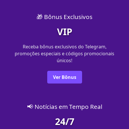
🎁 Bônus Exclusivos
VIP
Receba bônus exclusivos do Telegram,
promoções especiais e códigos promocionais
únicos!
Ver Bônus
📢 Notícias em Tempo Real
24/7