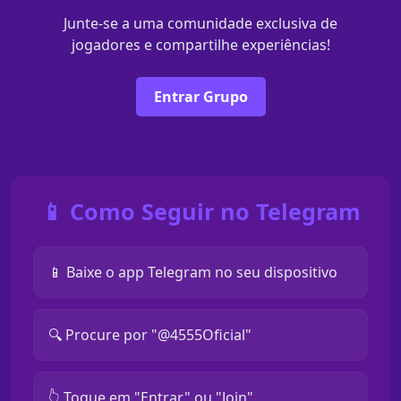
Junte-se a uma comunidade exclusiva de
jogadores e compartilhe experiências!
Entrar Grupo
📱 Como Seguir no Telegram
📱 Baixe o app Telegram no seu dispositivo
🔍 Procure por "@4555Oficial"
👆 Toque em "Entrar" ou "Join"