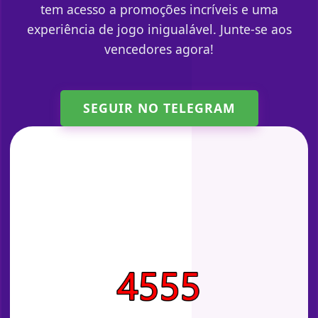
tem acesso a promoções incríveis e uma
experiência de jogo inigualável. Junte-se aos
vencedores agora!
SEGUIR NO TELEGRAM