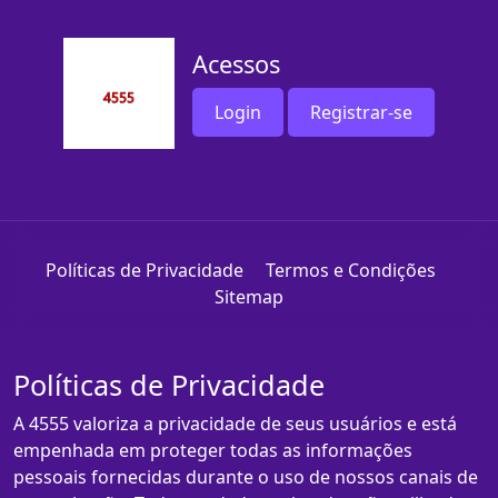
Acessos
Login
Registrar-se
Políticas de Privacidade
Termos e Condições
Sitemap
Políticas de Privacidade
A 4555 valoriza a privacidade de seus usuários e está
empenhada em proteger todas as informações
pessoais fornecidas durante o uso de nossos canais de