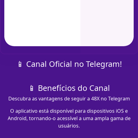
📱 Canal Oficial no Telegram!
📱 Benefícios do Canal
Descubra as vantagens de seguir a 48X no Telegram
O aplicativo está disponível para dispositivos iOS e
Android, tornando-o acessível a uma ampla gama de
usuários.