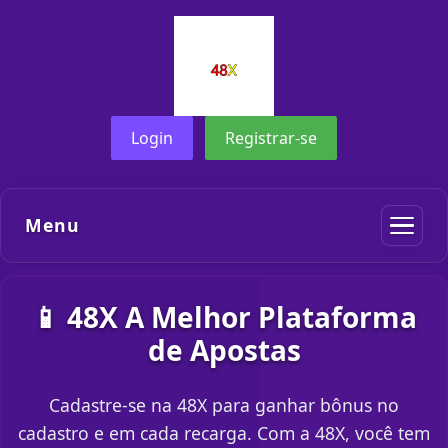
Login
Registrar-se
Menu
📱 48X A Melhor Plataforma
de Apostas
Cadastre-se na 48X para ganhar bônus no
cadastro e em cada recarga. Com a 48X, você tem