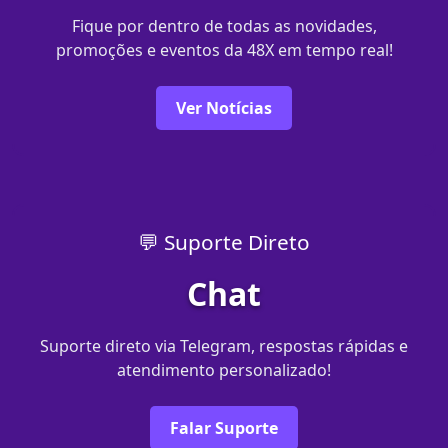
Fique por dentro de todas as novidades,
promoções e eventos da 48X em tempo real!
Ver Notícias
💬 Suporte Direto
Chat
Suporte direto via Telegram, respostas rápidas e
atendimento personalizado!
Falar Suporte