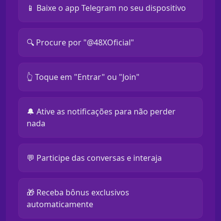
📱 Baixe o app Telegram no seu dispositivo
🔍 Procure por "@48XOficial"
👆 Toque em "Entrar" ou "Join"
🔔 Ative as notificações para não perder
nada
💬 Participe das conversas e interaja
🎁 Receba bônus exclusivos
automaticamente