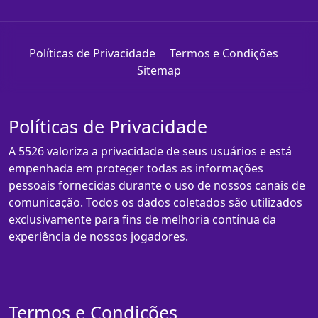
Políticas de Privacidade
Termos e Condições
Sitemap
Políticas de Privacidade
A 5526 valoriza a privacidade de seus usuários e está
empenhada em proteger todas as informações
pessoais fornecidas durante o uso de nossos canais de
comunicação. Todos os dados coletados são utilizados
exclusivamente para fins de melhoria contínua da
experiência de nossos jogadores.
Termos e Condições