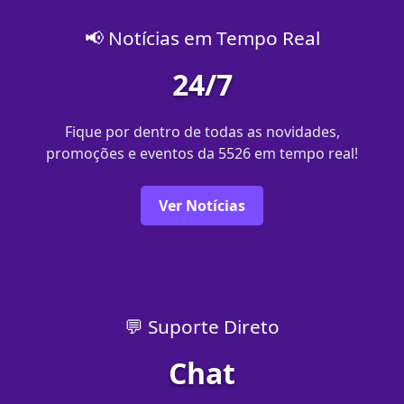
📢 Notícias em Tempo Real
24/7
Fique por dentro de todas as novidades,
promoções e eventos da 5526 em tempo real!
Ver Notícias
💬 Suporte Direto
Chat