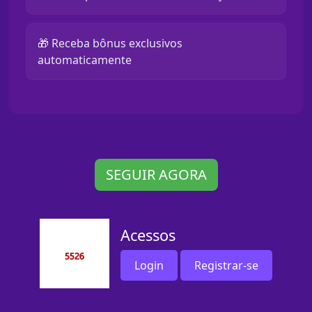
🎁 Receba bônus exclusivos
automaticamente
SEGUIR AGORA
Acessos
Login
Registrar-se