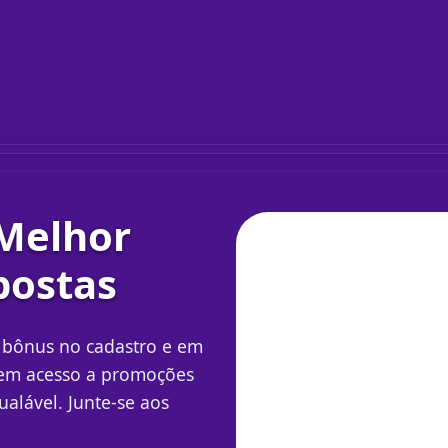
 Melhor
postas
 bônus no cadastro e em
tem acesso a promoções
ualável. Junte-se aos