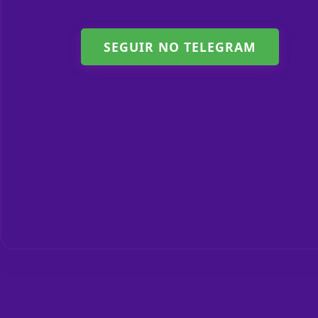
SEGUIR NO TELEGRAM