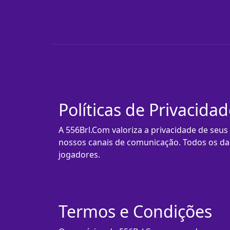
Políticas de Privacida
A 556Brl.Com valoriza a privacidade de seu
nossos canais de comunicação. Todos os dad
jogadores.
Termos e Condições