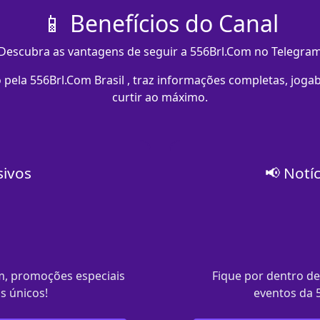
📱 Benefícios do Canal
Descubra as vantagens de seguir a 556Brl.Com no Telegra
pela 556Brl.Com Brasil , traz informações completas, joga
curtir ao máximo.
sivos
📢 Notí
m, promoções especiais
Fique por dentro d
s únicos!
eventos da 