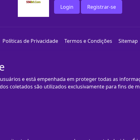
Login
Registrar-se
Políticas de Privacidade
Termos e Condições
Sitemap
de
s usuários e está empenhada em proteger todas as informa
os coletados são utilizados exclusivamente para fins de m