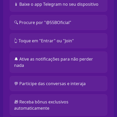
📱 Baixe o app Telegram no seu dispositivo
🔍 Procure por "@55BOficial"
👆 Toque em "Entrar" ou "Join"
🔔 Ative as notificações para não perder
nada
💬 Participe das conversas e interaja
🎁 Receba bônus exclusivos
automaticamente