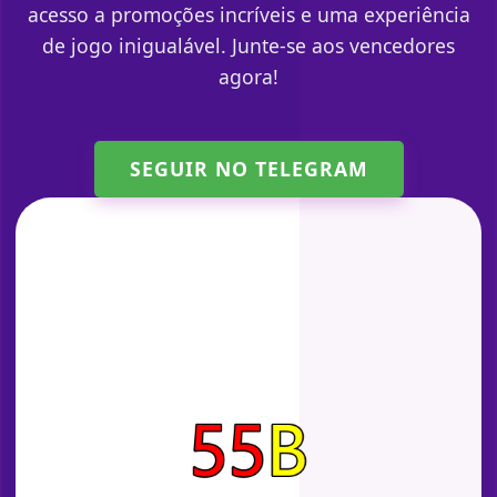
acesso a promoções incríveis e uma experiência
de jogo inigualável. Junte-se aos vencedores
agora!
SEGUIR NO TELEGRAM