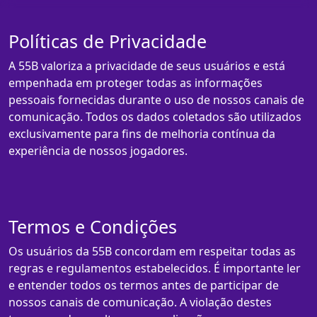
Políticas de Privacidade
A 55B valoriza a privacidade de seus usuários e está
empenhada em proteger todas as informações
pessoais fornecidas durante o uso de nossos canais de
comunicação. Todos os dados coletados são utilizados
exclusivamente para fins de melhoria contínua da
experiência de nossos jogadores.
Termos e Condições
Os usuários da 55B concordam em respeitar todas as
regras e regulamentos estabelecidos. É importante ler
e entender todos os termos antes de participar de
nossos canais de comunicação. A violação destes