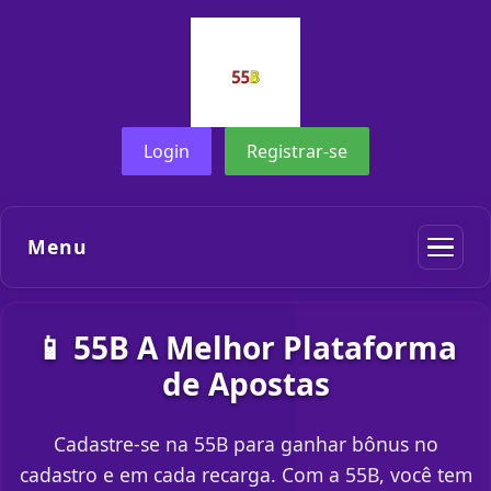
Login
Registrar-se
Menu
📱 55B A Melhor Plataforma
de Apostas
Cadastre-se na 55B para ganhar bônus no
cadastro e em cada recarga. Com a 55B, você tem