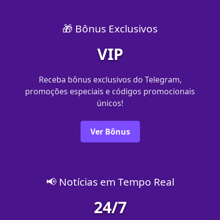
🎁 Bônus Exclusivos
VIP
Receba bônus exclusivos do Telegram,
promoções especiais e códigos promocionais
únicos!
Ver Bônus
📢 Notícias em Tempo Real
24/7