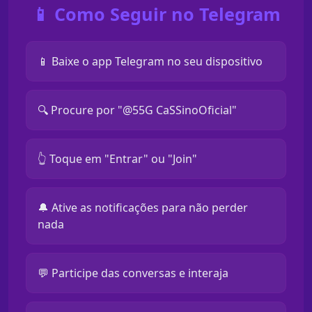
📱 Como Seguir no Telegram
📱 Baixe o app Telegram no seu dispositivo
🔍 Procure por "@55G CaSSinoOficial"
👆 Toque em "Entrar" ou "Join"
🔔 Ative as notificações para não perder
nada
💬 Participe das conversas e interaja