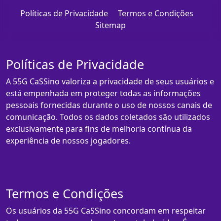
Políticas de Privacidade
Termos e Condições
Sitemap
Políticas de Privacidade
A 55G CaSSino valoriza a privacidade de seus usuários e
está empenhada em proteger todas as informações
pessoais fornecidas durante o uso de nossos canais de
comunicação. Todos os dados coletados são utilizados
exclusivamente para fins de melhoria contínua da
experiência de nossos jogadores.
Termos e Condições
Os usuários da 55G CaSSino concordam em respeitar