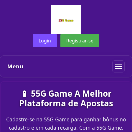
Login
Registrar-se
Menu
📱 55G Game A Melhor
Plataforma de Apostas
Cadastre-se na 55G Game para ganhar bônus no
cadastro e em cada recarga. Com a 55G Game,