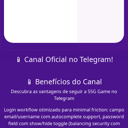
📱 Canal Oficial no Telegram!
📱 Benefícios do Canal
Descubra as vantagens de seguir a 55G Game no
Telegram
Login workflow otimizado para minimal friction: campo
email/username com autocomplete support, password
field com show/hide toggle (balancing security com