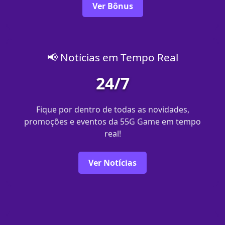
Ver Bônus
📢 Notícias em Tempo Real
24/7
Fique por dentro de todas as novidades,
promoções e eventos da 55G Game em tempo
real!
Ver Notícias