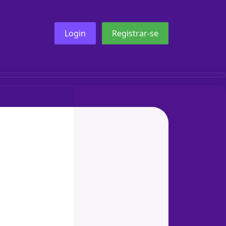
Login
Registrar-se