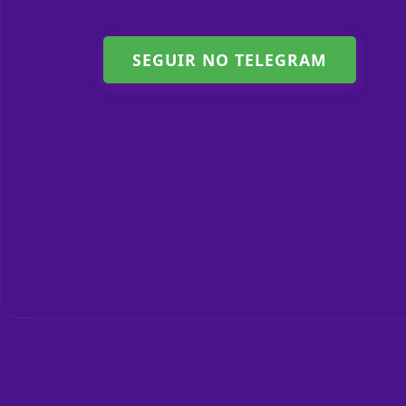
SEGUIR NO TELEGRAM