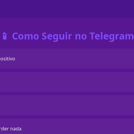
📱 Como Seguir no Telegram
ositivo
erder nada