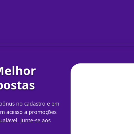
Melhor
postas
 bônus no cadastro e em
tem acesso a promoções
ualável. Junte-se aos