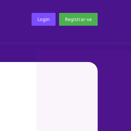
Login
Registrar-se