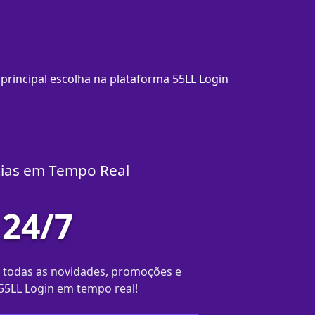
 principal escolha na plataforma 55LL Login
cias em Tempo Real
24/7
e todas as novidades, promoções e
55LL Login em tempo real!