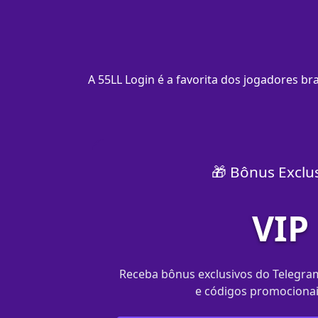
A 55LL Login é a favorita dos jogadores br
🎁 Bônus Exclu
VIP
Receba bônus exclusivos do Telegra
e códigos promocionai