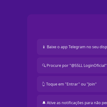
📱 Baixe o app Telegram no seu disp
🔍 Procure por "@55LL LoginOficial"
👆 Toque em "Entrar" ou "Join"
🔔 Ative as notificações para não p