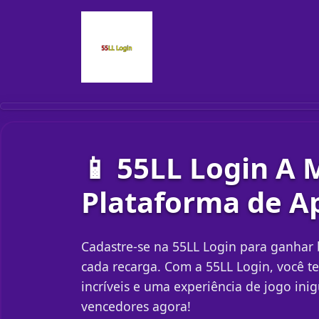
📱 55LL Login A 
Plataforma de A
Cadastre-se na 55LL Login para ganhar
cada recarga. Com a 55LL Login, você 
incríveis e uma experiência de jogo inig
vencedores agora!