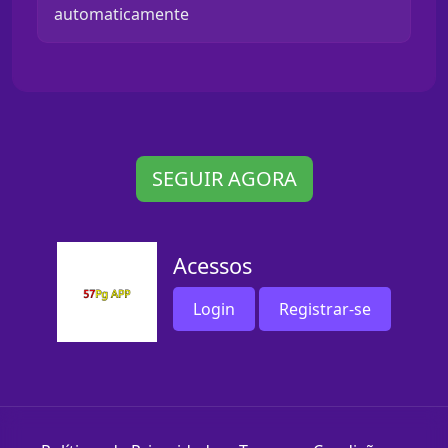
automaticamente
SEGUIR AGORA
Acessos
Login
Registrar-se