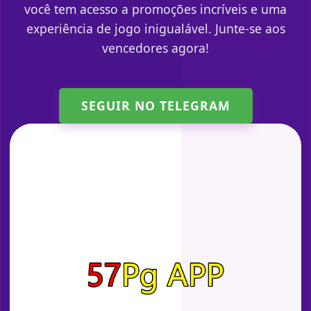
você tem acesso a promoções incríveis e uma
experiência de jogo inigualável. Junte-se aos
vencedores agora!
SEGUIR NO TELEGRAM