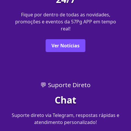
Fique por dentro de todas as novidades,
promoções e eventos da 57Pg APP em tempo
real!
Ver Notícias
💬 Suporte Direto
Chat
Suporte direto via Telegram, respostas rápidas e
atendimento personalizado!