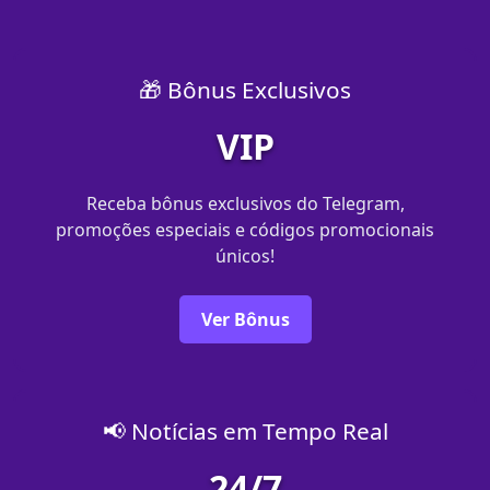
🎁 Bônus Exclusivos
VIP
Receba bônus exclusivos do Telegram,
promoções especiais e códigos promocionais
únicos!
Ver Bônus
📢 Notícias em Tempo Real
24/7