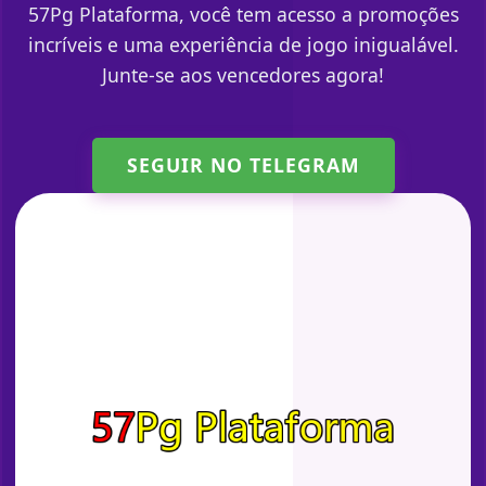
57Pg Plataforma, você tem acesso a promoções
incríveis e uma experiência de jogo inigualável.
Junte-se aos vencedores agora!
SEGUIR NO TELEGRAM