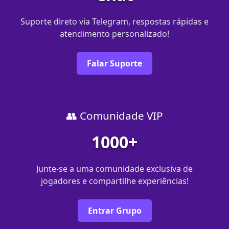
Suporte direto via Telegram, respostas rápidas e
atendimento personalizado!
Falar Suporte
👥 Comunidade VIP
1000+
Junte-se a uma comunidade exclusiva de
jogadores e compartilhe experiências!
Entrar Grupo