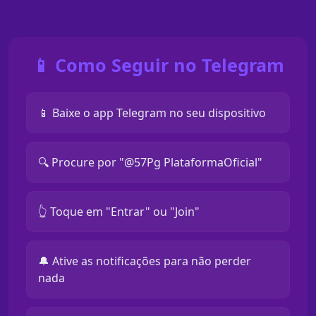
📱 Como Seguir no Telegram
📱 Baixe o app Telegram no seu dispositivo
🔍 Procure por "@57Pg PlataformaOficial"
👆 Toque em "Entrar" ou "Join"
🔔 Ative as notificações para não perder
nada