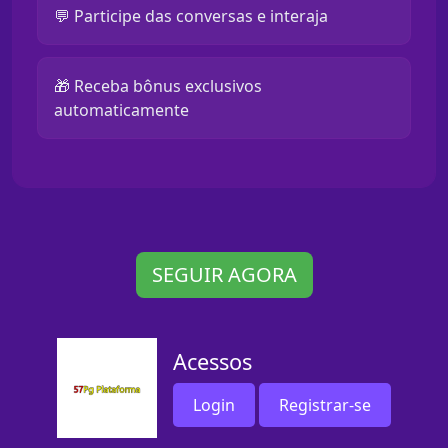
💬 Participe das conversas e interaja
🎁 Receba bônus exclusivos
automaticamente
SEGUIR AGORA
Acessos
Login
Registrar-se