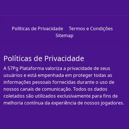
Políticas de Privacidade
Termos e Condições
Sitemap
Políticas de Privacidade
A 57Pg Plataforma valoriza a privacidade de seus
usuários e está empenhada em proteger todas as
informações pessoais fornecidas durante o uso de
nossos canais de comunicação. Todos os dados
coletados são utilizados exclusivamente para fins de
melhoria contínua da experiência de nossos jogadores.