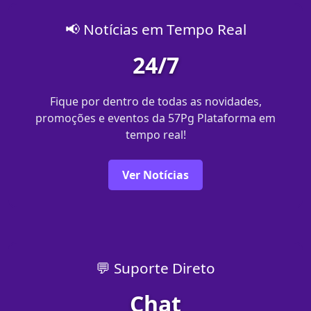
📢 Notícias em Tempo Real
24/7
Fique por dentro de todas as novidades,
promoções e eventos da 57Pg Plataforma em
tempo real!
Ver Notícias
💬 Suporte Direto
Chat