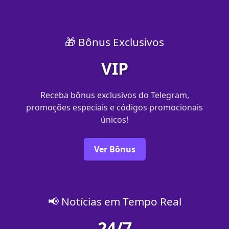
🎁 Bônus Exclusivos
VIP
Receba bônus exclusivos do Telegram,
promoções especiais e códigos promocionais
únicos!
Ver Bônus
📢 Notícias em Tempo Real
24/7