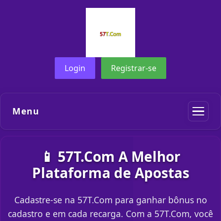
Login
Registrar-se
Menu
📱 57T.Com A Melhor
Plataforma de Apostas
Cadastre-se na 57T.Com para ganhar bônus no
cadastro e em cada recarga. Com a 57T.Com, você