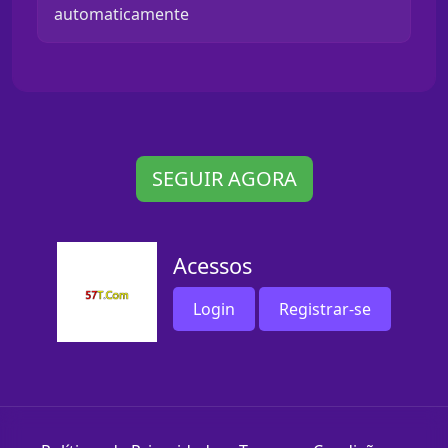
automaticamente
SEGUIR AGORA
Acessos
Login
Registrar-se