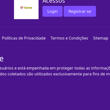
Acessos
Login
Registrar-se
Políticas de Privacidade
Termos e Condições
Sitemap
de
 usuários e está empenhada em proteger todas as informaçõ
os coletados são utilizados exclusivamente para fins de m