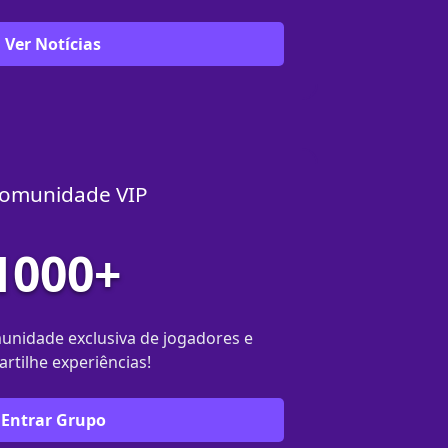
Ver Notícias
Comunidade VIP
1000+
unidade exclusiva de jogadores e
rtilhe experiências!
Entrar Grupo