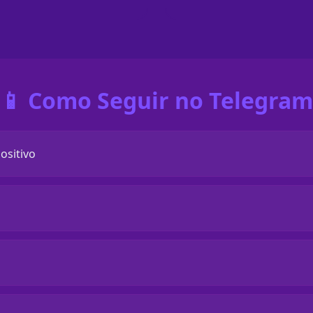
📱 Como Seguir no Telegram
ositivo