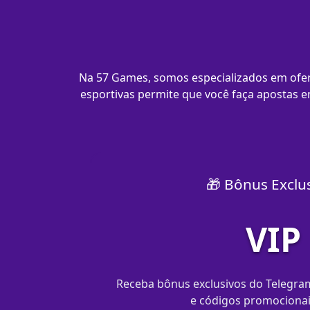
Na 57 Games, somos especializados em ofere
esportivas permite que você faça apostas em
🎁 Bônus Exclu
VIP
Receba bônus exclusivos do Telegra
e códigos promocionai