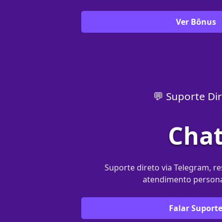
Ver Bônus
💬 Suporte Di
Cha
Suporte direto via Telegram, r
atendimento persona
Falar Suport