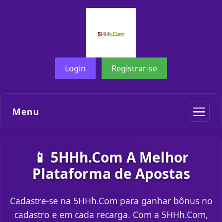
Login
Registrar-se
Menu
📱 5HHh.Com A Melhor
Plataforma de Apostas
Cadastre-se na 5HHh.Com para ganhar bônus no
cadastro e em cada recarga. Com a 5HHh.Com,