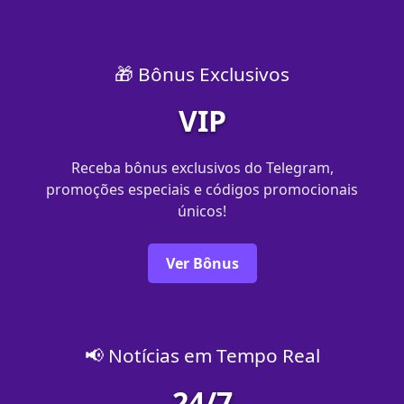
🎁 Bônus Exclusivos
VIP
Receba bônus exclusivos do Telegram,
promoções especiais e códigos promocionais
únicos!
Ver Bônus
📢 Notícias em Tempo Real
24/7