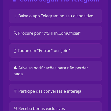
📱 Baixe o app Telegram no seu dispositivo
🔍 Procure por "@5HHh.ComOficial"
👆 Toque em "Entrar" ou "Join"
🔔 Ative as notificações para não perder
nada
💬 Participe das conversas e interaja
🎁 Receba bônus exclusivos