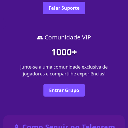
Falar Suporte
👥 Comunidade VIP
1000+
Junte-se a uma comunidade exclusiva de
jogadores e compartilhe experiências!
Entrar Grupo
📱 Como Seguir no Telegram