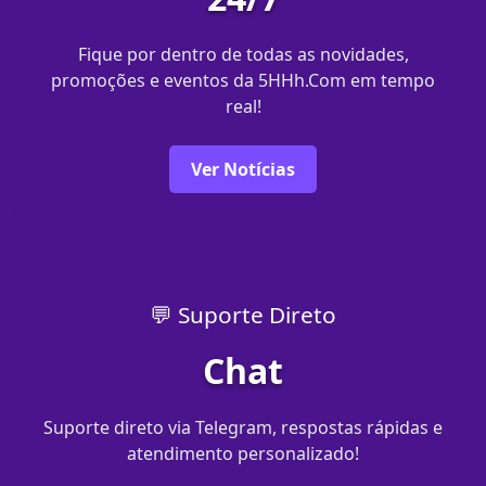
Fique por dentro de todas as novidades,
promoções e eventos da 5HHh.Com em tempo
real!
Ver Notícias
💬 Suporte Direto
Chat
Suporte direto via Telegram, respostas rápidas e
atendimento personalizado!