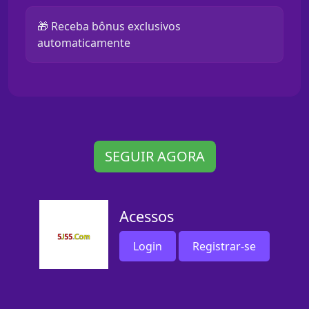
🎁 Receba bônus exclusivos
automaticamente
SEGUIR AGORA
Acessos
Login
Registrar-se