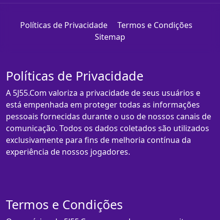
Políticas de Privacidade
Termos e Condições
Sitemap
Políticas de Privacidade
A 5J55.Com valoriza a privacidade de seus usuários e
está empenhada em proteger todas as informações
pessoais fornecidas durante o uso de nossos canais de
comunicação. Todos os dados coletados são utilizados
exclusivamente para fins de melhoria contínua da
experiência de nossos jogadores.
Termos e Condições