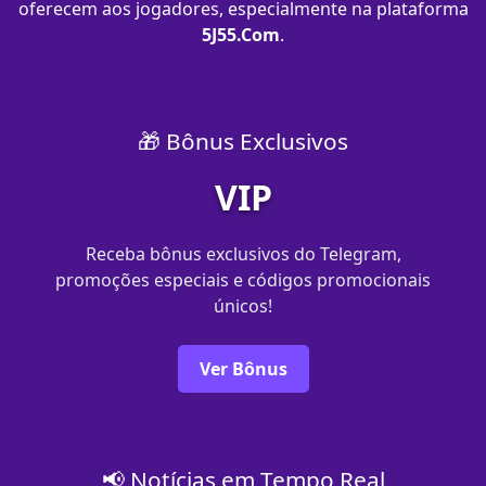
oferecem aos jogadores, especialmente na plataforma
5J55.Com
.
🎁 Bônus Exclusivos
VIP
Receba bônus exclusivos do Telegram,
promoções especiais e códigos promocionais
únicos!
Ver Bônus
📢 Notícias em Tempo Real