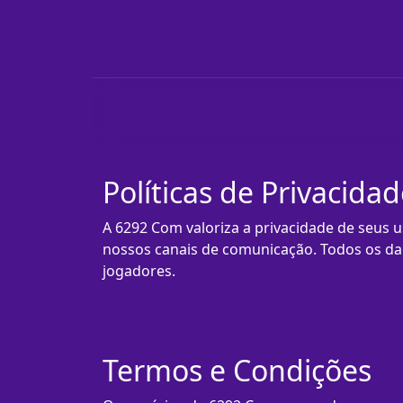
Políticas de Privacida
A 6292 Com valoriza a privacidade de seus
nossos canais de comunicação. Todos os dad
jogadores.
Termos e Condições