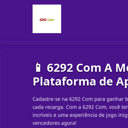
📱 6292 Com A M
Plataforma de A
Cadastre-se na 6292 Com para ganhar 
cada recarga. Com a 6292 Com, você t
incríveis e uma experiência de jogo inig
vencedores agora!