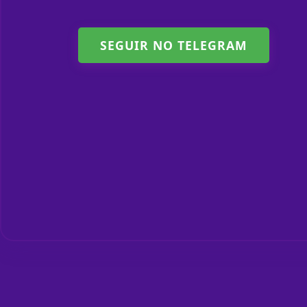
SEGUIR NO TELEGRAM