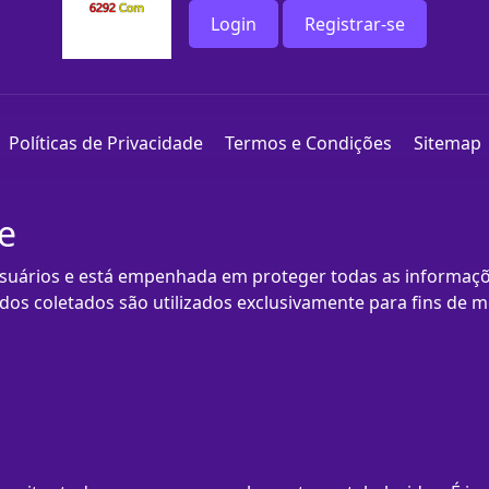
Login
Registrar-se
Políticas de Privacidade
Termos e Condições
Sitemap
de
 usuários e está empenhada em proteger todas as informaçõ
os coletados são utilizados exclusivamente para fins de m