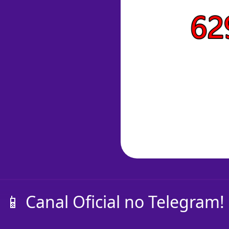
📱 Canal Oficial no Telegram!