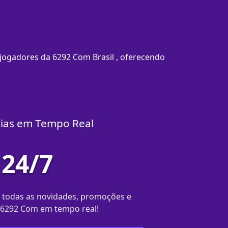
 jogadores da 6292 Com Brasil , oferecendo
cias em Tempo Real
24/7
e todas as novidades, promoções e
 6292 Com em tempo real!