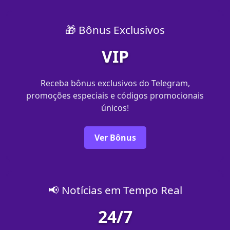
🎁 Bônus Exclusivos
VIP
Receba bônus exclusivos do Telegram,
promoções especiais e códigos promocionais
únicos!
Ver Bônus
📢 Notícias em Tempo Real
24/7