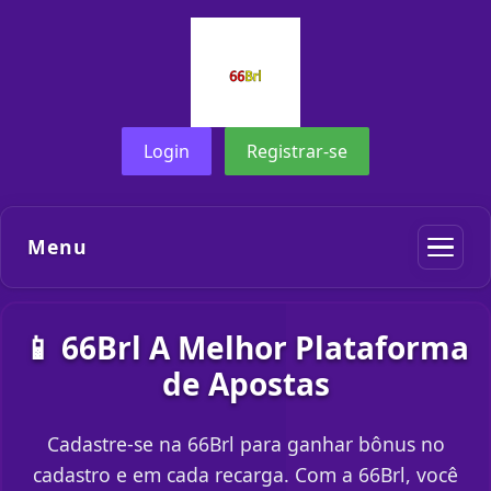
Login
Registrar-se
Menu
📱 66Brl A Melhor Plataforma
de Apostas
Cadastre-se na 66Brl para ganhar bônus no
cadastro e em cada recarga. Com a 66Brl, você