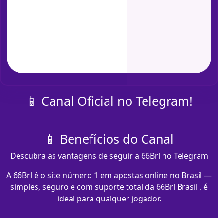
📱 Canal Oficial no Telegram!
📱 Benefícios do Canal
Descubra as vantagens de seguir a 66Brl no Telegram
A 66Brl é o site número 1 em apostas online no Brasil —
simples, seguro e com suporte total da 66Brl Brasil , é
ideal para qualquer jogador.