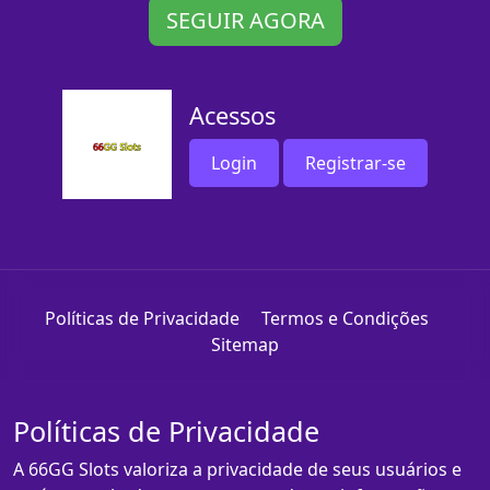
SEGUIR AGORA
Acessos
Login
Registrar-se
Políticas de Privacidade
Termos e Condições
Sitemap
Políticas de Privacidade
A 66GG Slots valoriza a privacidade de seus usuários e