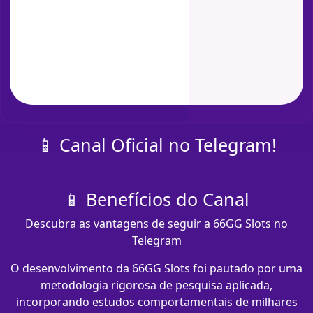
📱 Canal Oficial no Telegram!
📱 Benefícios do Canal
Descubra as vantagens de seguir a 66GG Slots no
Telegram
O desenvolvimento da 66GG Slots foi pautado por uma
metodologia rigorosa de pesquisa aplicada,
incorporando estudos comportamentais de milhares