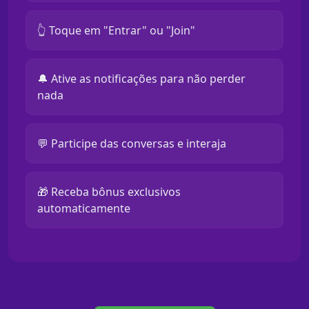
👆 Toque em "Entrar" ou "Join"
🔔 Ative as notificações para não perder
nada
💬 Participe das conversas e interaja
🎁 Receba bônus exclusivos
automaticamente