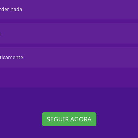
erder nada
a
aticamente
SEGUIR AGORA