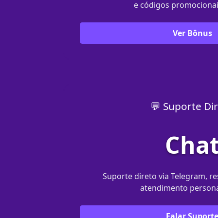
e códigos promocionai
Ver Bônus
💬 Suporte Di
Cha
Suporte direto via Telegram, r
atendimento persona
Falar Suport