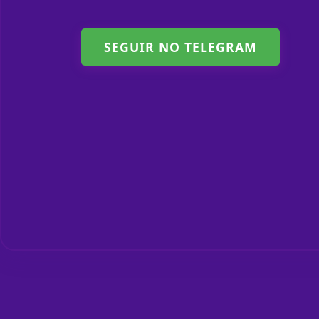
SEGUIR NO TELEGRAM