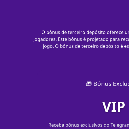
O bônus de terceiro depósito oferece
jogadores. Este bônus é projetado para rec
jogo. O bônus de terceiro depósito é e
🎁 Bônus Exclu
VIP
Receba bônus exclusivos do Telegra