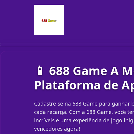
📱 688 Game A M
Plataforma de A
Cadastre-se na 688 Game para ganhar 
cada recarga. Com a 688 Game, você t
incríveis e uma experiência de jogo inig
vencedores agora!