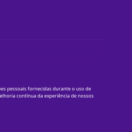
es pessoais fornecidas durante o uso de
elhoria contínua da experiência de nossos