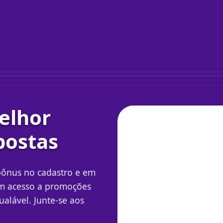
elhor
postas
bônus no cadastro e em
em acesso a promoções
ualável. Junte-se aos