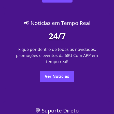
📢 Notícias em Tempo Real
24/7
Fique por dentro de todas as novidades,
promoções e eventos da 68U Com APP em
tempo real!
Ver Notícias
💬 Suporte Direto