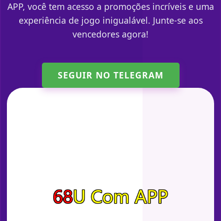
APP, você tem acesso a promoções incríveis e uma
experiência de jogo inigualável. Junte-se aos
vencedores agora!
SEGUIR NO TELEGRAM