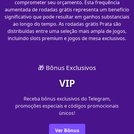
comprometer seu orçamento. Esta frequência
aumentada de rodadas grátis representa um benefício
significativo que pode resultar em ganhos substanciais
ao longo do tempo. As rodadas grátis Prata são
distribuídas entre uma seleção mais ampla de jogos,
incluindo slots premium e jogos de mesa exclusivos.
🎁 Bônus Exclusivos
VIP
Receba bônus exclusivos do Telegram,
promoções especiais e códigos promocionais
únicos!
Ver Bônus