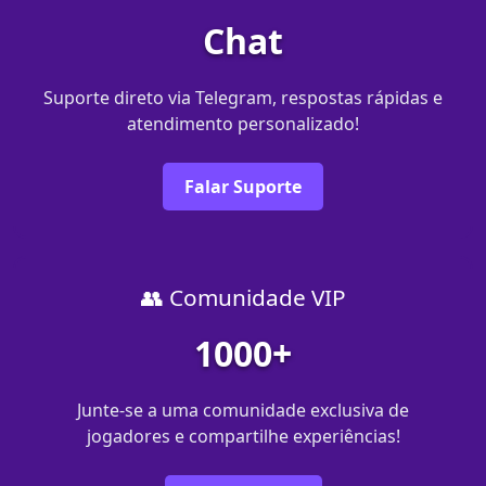
Chat
Suporte direto via Telegram, respostas rápidas e
atendimento personalizado!
Falar Suporte
👥 Comunidade VIP
1000+
Junte-se a uma comunidade exclusiva de
jogadores e compartilhe experiências!