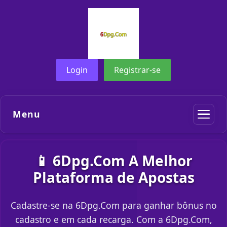
Login
Registrar-se
Menu
📱 6Dpg.Com A Melhor
Plataforma de Apostas
Cadastre-se na 6Dpg.Com para ganhar bônus no
cadastro e em cada recarga. Com a 6Dpg.Com,