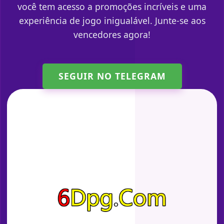
você tem acesso a promoções incríveis e uma
experiência de jogo inigualável. Junte-se aos
vencedores agora!
SEGUIR NO TELEGRAM