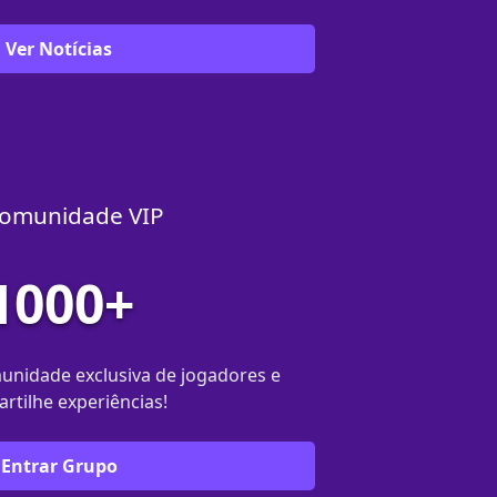
Ver Notícias
Comunidade VIP
1000+
unidade exclusiva de jogadores e
rtilhe experiências!
Entrar Grupo