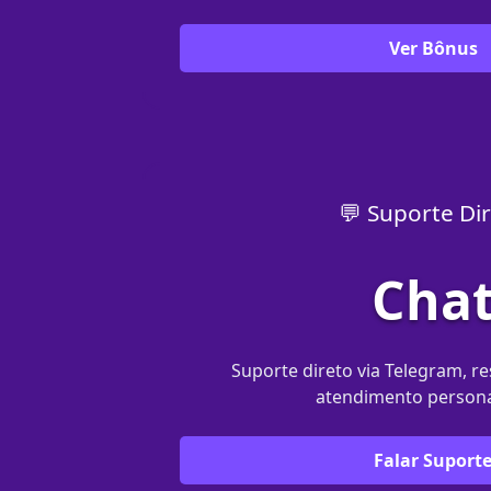
Ver Bônus
💬 Suporte Di
Cha
Suporte direto via Telegram, r
atendimento persona
Falar Suport