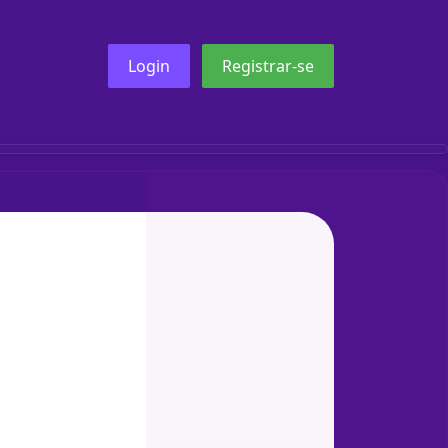
Login
Registrar-se