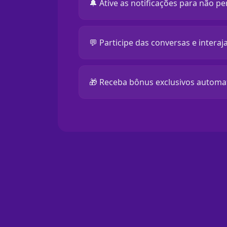
🔔 Ative as notificações para não p
💬 Participe das conversas e interaj
🎁 Receba bônus exclusivos autom