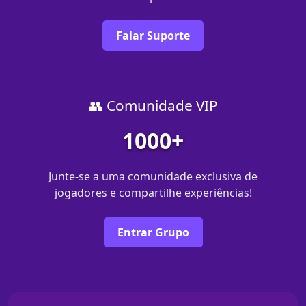
Falar Suporte
👥 Comunidade VIP
1000+
Junte-se a uma comunidade exclusiva de
jogadores e compartilhe experiências!
Entrar Grupo