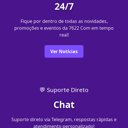
24/7
Fique por dentro de todas as novidades,
promoções e eventos da 7622 Com em tempo
real!
Ver Notícias
💬 Suporte Direto
Chat
Suporte direto via Telegram, respostas rápidas e
atendimento personalizado!