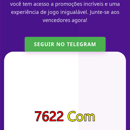
você tem acesso a promoções incríveis e uma
experiência de jogo inigualável. Junte-se aos
vencedores agora!
SEGUIR NO TELEGRAM