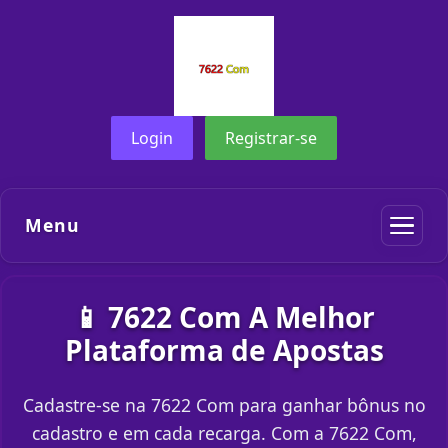
Login
Registrar-se
Menu
📱 7622 Com A Melhor
Plataforma de Apostas
Cadastre-se na 7622 Com para ganhar bônus no
cadastro e em cada recarga. Com a 7622 Com,