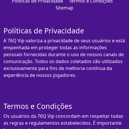
Políticas de Privacidade
Termos e Condições
Sitemap
Políticas de Privacidade
A 76Q Vip valoriza a privacidade de seus usuários e está
empenhada em proteger todas as informações
pessoais fornecidas durante o uso de nossos canais de
comunicação. Todos os dados coletados são utilizados
exclusivamente para fins de melhoria contínua da
experiência de nossos jogadores.
Termos e Condições
Os usuários da 76Q Vip concordam em respeitar todas
as regras e regulamentos estabelecidos. É importante