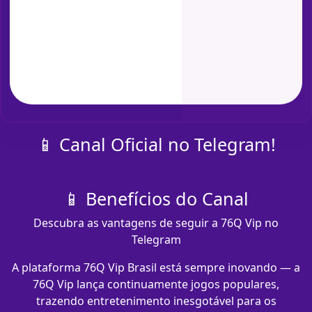
📱 Canal Oficial no Telegram!
📱 Benefícios do Canal
Descubra as vantagens de seguir a 76Q Vip no
Telegram
A plataforma 76Q Vip Brasil está sempre inovando — a
76Q Vip lança continuamente jogos populares,
trazendo entretenimento inesgotável para os