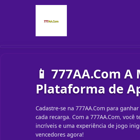
📱 777AA.Com A 
Plataforma de A
Cadastre-se na 777AA.Com para ganhar
cada recarga. Com a 777AA.Com, você 
incríveis e uma experiência de jogo inig
vencedores agora!