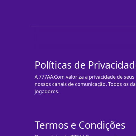
Políticas de Privacida
A 777AA.Com valoriza a privacidade de seu
nossos canais de comunicação. Todos os dad
jogadores.
Termos e Condições