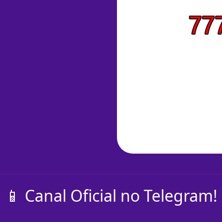
📱 Canal Oficial no Telegram!