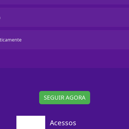
a
aticamente
SEGUIR AGORA
Acessos