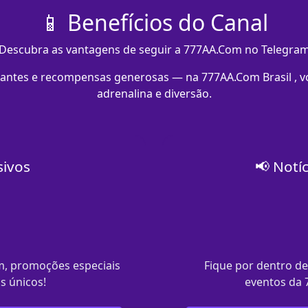
📱 Benefícios do Canal
Descubra as vantagens de seguir a 777AA.Com no Telegra
ntes e recompensas generosas — na 777AA.Com Brasil , 
adrenalina e diversão.
sivos
📢 Notí
m, promoções especiais
Fique por dentro d
s únicos!
eventos da 