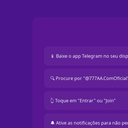
📱 Baixe o app Telegram no seu disp
🔍 Procure por "@777AA.ComOficial
👆 Toque em "Entrar" ou "Join"
🔔 Ative as notificações para não p