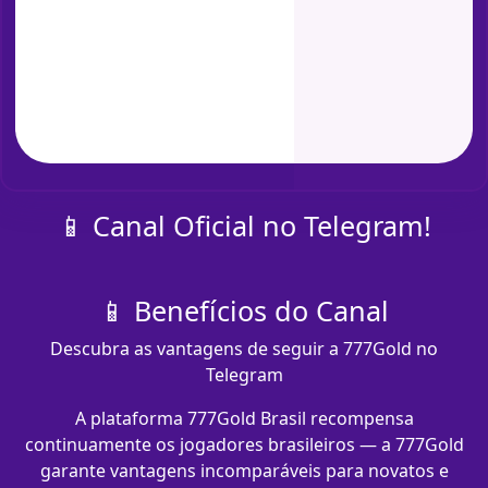
📱 Canal Oficial no Telegram!
📱 Benefícios do Canal
Descubra as vantagens de seguir a 777Gold no
Telegram
A plataforma 777Gold Brasil recompensa
continuamente os jogadores brasileiros — a 777Gold
garante vantagens incomparáveis para novatos e