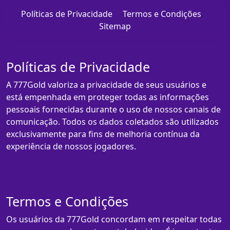
Políticas de Privacidade
Termos e Condições
Sitemap
Políticas de Privacidade
A 777Gold valoriza a privacidade de seus usuários e
está empenhada em proteger todas as informações
pessoais fornecidas durante o uso de nossos canais de
comunicação. Todos os dados coletados são utilizados
exclusivamente para fins de melhoria contínua da
experiência de nossos jogadores.
Termos e Condições
Os usuários da 777Gold concordam em respeitar todas