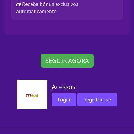
🎁 Receba bônus exclusivos
automaticamente
SEGUIR AGORA
Acessos
Login
Registrar-se