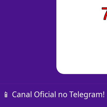
📱 Canal Oficial no Telegram!