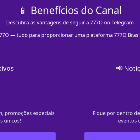
📱 Benefícios do Canal
Descubra as vantagens de seguir a 777O no Telegram
77O — tudo para proporcionar uma plataforma 777O Brasil
sivos
📢 Notí
m, promoções especiais
Fique por dentro d
s únicos!
eventos 