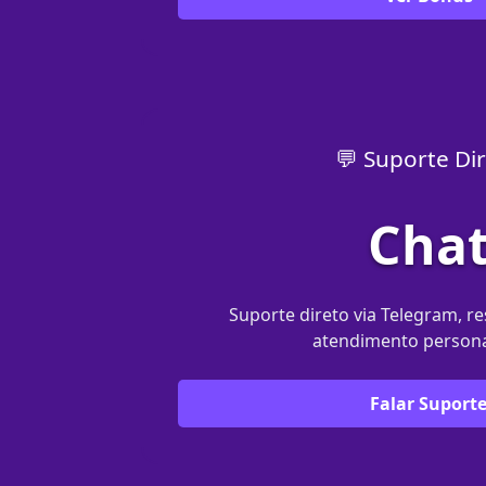
💬 Suporte Di
Cha
Suporte direto via Telegram, r
atendimento persona
Falar Suport