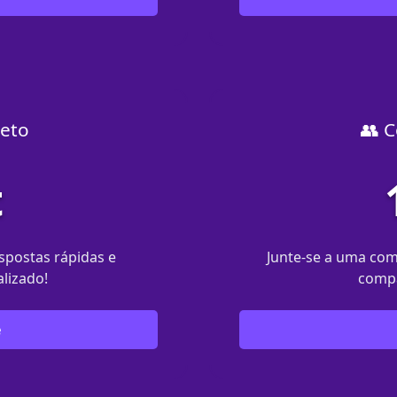
reto
👥 
t
espostas rápidas e
Junte-se a uma com
lizado!
compa
e