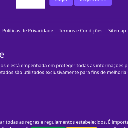
Políticas de Privacidade
Termos e Condições
Sitemap
de
rios e está empenhada em proteger todas as informações p
tados são utilizados exclusivamente para fins de melhoria
 todas as regras e regulamentos estabelecidos. É importa