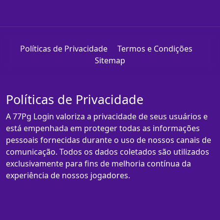
Políticas de Privacidade
Termos e Condições
Sitemap
Políticas de Privacidade
A 77Pg Login valoriza a privacidade de seus usuários e
está empenhada em proteger todas as informações
pessoais fornecidas durante o uso de nossos canais de
comunicação. Todos os dados coletados são utilizados
exclusivamente para fins de melhoria contínua da
experiência de nossos jogadores.