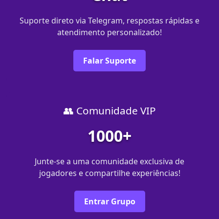
Suporte direto via Telegram, respostas rápidas e
atendimento personalizado!
Falar Suporte
👥 Comunidade VIP
1000+
Junte-se a uma comunidade exclusiva de
jogadores e compartilhe experiências!
Entrar Grupo