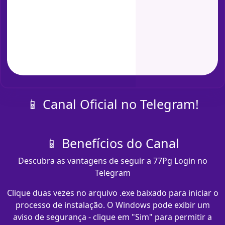
📱 Canal Oficial no Telegram!
📱 Benefícios do Canal
Descubra as vantagens de seguir a 77Pg Login no
Telegram
Clique duas vezes no arquivo .exe baixado para iniciar o
processo de instalação. O Windows pode exibir um
aviso de segurança - clique em "Sim" para permitir a