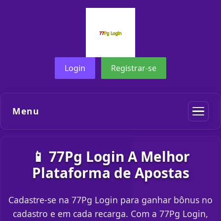
Login
Registrar-se
Menu
📱 77Pg Login A Melhor
Plataforma de Apostas
Cadastre-se na 77Pg Login para ganhar bônus no
cadastro e em cada recarga. Com a 77Pg Login,