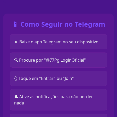
📱 Como Seguir no Telegram
📱 Baixe o app Telegram no seu dispositivo
🔍 Procure por "@77Pg LoginOficial"
👆 Toque em "Entrar" ou "Join"
🔔 Ative as notificações para não perder
nada