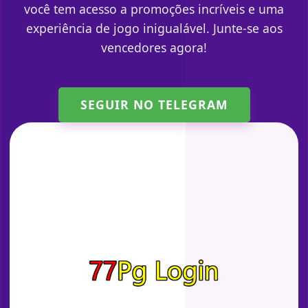
você tem acesso a promoções incríveis e uma
experiência de jogo inigualável. Junte-se aos
vencedores agora!
SEGUIR NO TELEGRAM