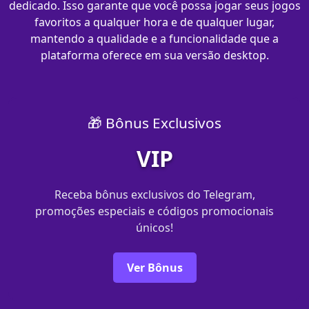
dedicado. Isso garante que você possa jogar seus jogos
favoritos a qualquer hora e de qualquer lugar,
mantendo a qualidade e a funcionalidade que a
plataforma oferece em sua versão desktop.
🎁 Bônus Exclusivos
VIP
Receba bônus exclusivos do Telegram,
promoções especiais e códigos promocionais
únicos!
Ver Bônus