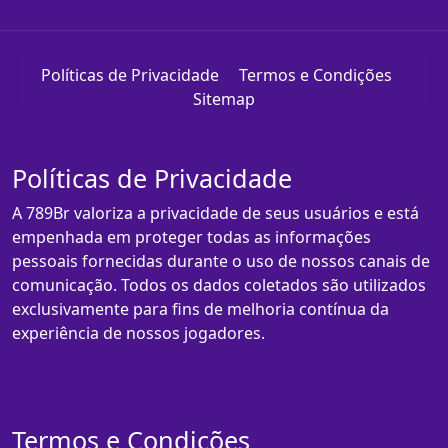
Políticas de Privacidade
Termos e Condições
Sitemap
Políticas de Privacidade
A 789Br valoriza a privacidade de seus usuários e está
empenhada em proteger todas as informações
pessoais fornecidas durante o uso de nossos canais de
comunicação. Todos os dados coletados são utilizados
exclusivamente para fins de melhoria contínua da
experiência de nossos jogadores.
Termos e Condições