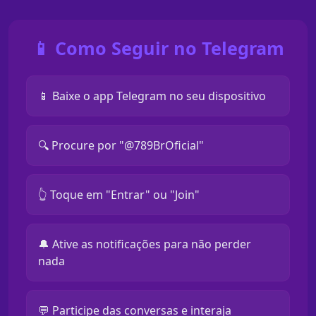
📱 Como Seguir no Telegram
📱 Baixe o app Telegram no seu dispositivo
🔍 Procure por "@789BrOficial"
👆 Toque em "Entrar" ou "Join"
🔔 Ative as notificações para não perder
nada
💬 Participe das conversas e interaja