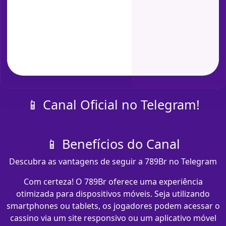
📱 Canal Oficial no Telegram!
📱 Benefícios do Canal
Descubra as vantagens de seguir a 789Br no Telegram
Com certeza! O 789Br oferece uma experiência
otimizada para dispositivos móveis. Seja utilizando
smartphones ou tablets, os jogadores podem acessar o
cassino via um site responsivo ou um aplicativo móvel