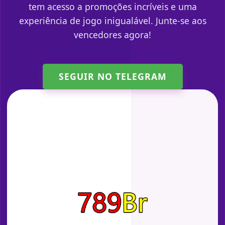
tem acesso a promoções incríveis e uma
experiência de jogo inigualável. Junte-se aos
vencedores agora!
SEGUIR NO TELEGRAM