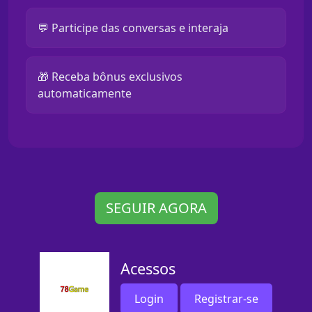
💬 Participe das conversas e interaja
🎁 Receba bônus exclusivos
automaticamente
SEGUIR AGORA
Acessos
Login
Registrar-se