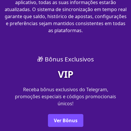
aplicativo, todas as suas informações estarão
atualizadas. O sistema de sincronização em tempo real
garante que saldo, histórico de apostas, configurações
e preferências sejam mantidos consistentes em todas
as plataformas.
🎁 Bônus Exclusivos
VIP
Receba bônus exclusivos do Telegram,
promoções especiais e códigos promocionais
únicos!
Ver Bônus