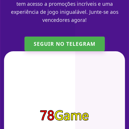
tem acesso a promoções incríveis e uma
experiência de jogo inigualável. Junte-se aos
vencedores agora!
SEGUIR NO TELEGRAM