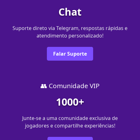
Chat
Suporte direto via Telegram, respostas rápidas e
atendimento personalizado!
Falar Suporte
👥 Comunidade VIP
1000+
Junte-se a uma comunidade exclusiva de
jogadores e compartilhe experiências!