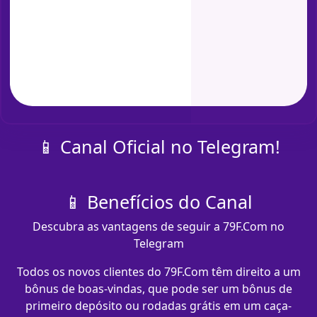
📱 Canal Oficial no Telegram!
📱 Benefícios do Canal
Descubra as vantagens de seguir a 79F.Com no
Telegram
Todos os novos clientes do 79F.Com têm direito a um
bônus de boas-vindas, que pode ser um bônus de
primeiro depósito ou rodadas grátis em um caça-