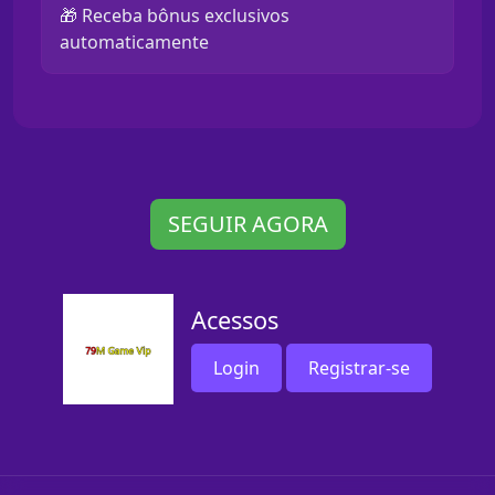
🎁 Receba bônus exclusivos
automaticamente
SEGUIR AGORA
Acessos
Login
Registrar-se