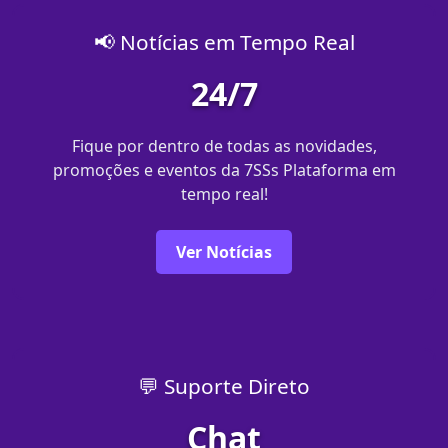
📢 Notícias em Tempo Real
24/7
Fique por dentro de todas as novidades,
promoções e eventos da 7SSs Plataforma em
tempo real!
Ver Notícias
💬 Suporte Direto
Chat