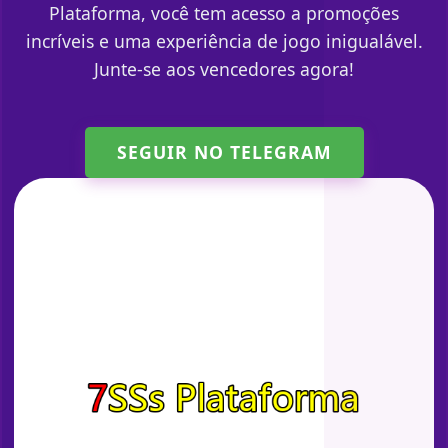
Plataforma, você tem acesso a promoções
incríveis e uma experiência de jogo inigualável.
Junte-se aos vencedores agora!
SEGUIR NO TELEGRAM