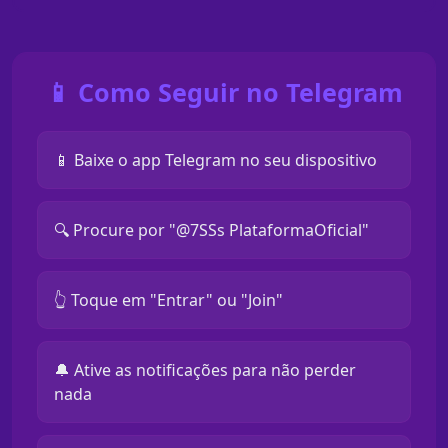
📱 Como Seguir no Telegram
📱 Baixe o app Telegram no seu dispositivo
🔍 Procure por "@7SSs PlataformaOficial"
👆 Toque em "Entrar" ou "Join"
🔔 Ative as notificações para não perder
nada