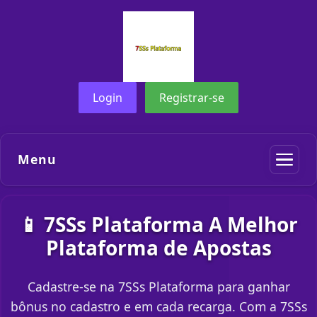
Login
Registrar-se
Menu
📱 7SSs Plataforma A Melhor
Plataforma de Apostas
Cadastre-se na 7SSs Plataforma para ganhar
bônus no cadastro e em cada recarga. Com a 7SSs