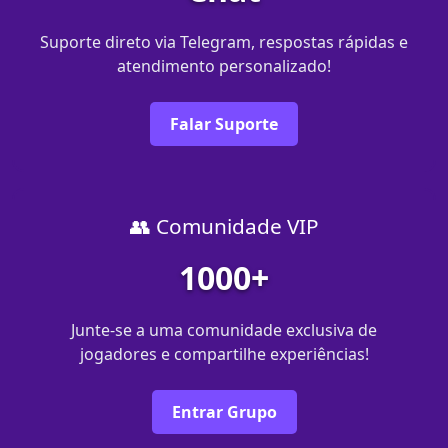
Suporte direto via Telegram, respostas rápidas e
atendimento personalizado!
Falar Suporte
👥 Comunidade VIP
1000+
Junte-se a uma comunidade exclusiva de
jogadores e compartilhe experiências!
Entrar Grupo