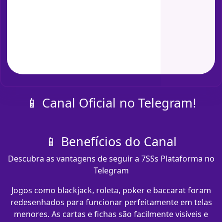
📱 Canal Oficial no Telegram!
📱 Benefícios do Canal
Descubra as vantagens de seguir a 7SSs Plataforma no
Telegram
Jogos como blackjack, roleta, poker e baccarat foram
redesenhados para funcionar perfeitamente em telas
menores. As cartas e fichas são facilmente visíveis e