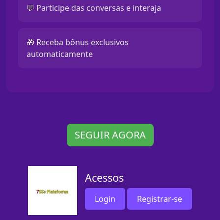
💬 Participe das conversas e interaja
🎁 Receba bônus exclusivos
automaticamente
SEGUIR AGORA
Acessos
Login
Registrar-se